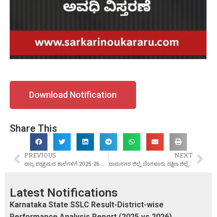
Download Notification
Share This
PREVIOUS
NEXT
ರಾಜ್ಯ ಪಠ್ಯಕ್ರಮದ ಶಾಲೆಗಳಿಗೆ 2025-26 ನೇ ಸಾಲಿನ ಶೈಕ್ಷಣಿಕ ಅವಧಿಗಳು ಮತ್ತು ರಜಾ ದಿನಗಳ ಬಗ್ಗೆ
ರಾಮನಗರ ಜಿಲ್ಲೆ, ಬೆಂಗಳೂರು ದಕ್ಷಿಣ ಜಿಲ್ಲೆಯಾಗಿ ಬದಲಾವಣೆ ಆದೇಶ
Latest Notifications
Karnataka State SSLC Result-District-wise
Performance Analysis Report (2025 vs 2026)